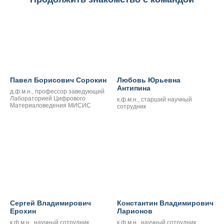
Павел Борисович Сорокин
Любовь Юрьевна
Антипина
д.ф.м.н., профессор заведующий
Лабораторией Цифрового
к.ф.м.н., старший научный
Материаловедения МИСИС
сотрудник
Сергей Владимирович
Константин Владимирович
Ерохин
Ларионов
к.ф.м.н., научный сотрудник
к.ф.м.н., научный сотрудник