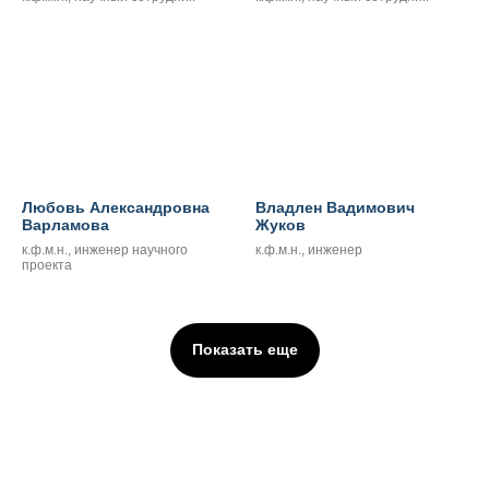
Любовь Александровна
Владлен Вадимович
Варламова
Жуков
к.ф.м.н., инженер научного
к.ф.м.н., инженер
проекта
Показать еще