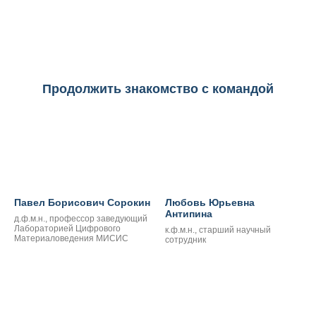
Продолжить знакомство с командой
Павел Борисович Сорокин
Любовь Юрьевна
Антипина
д.ф.м.н., профессор заведующий
Лабораторией Цифрового
к.ф.м.н., старший научный
Материаловедения МИСИС
сотрудник