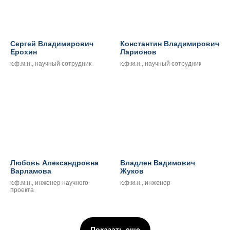
Сергей Владимирович
Константин Владимирович
Ерохин
Ларионов
к.ф.м.н., научный сотрудник
к.ф.м.н., научный сотрудник
Любовь Александровна
Владлен Вадимович
Варламова
Жуков
к.ф.м.н., инженер научного
к.ф.м.н., инженер
проекта
Показать еще